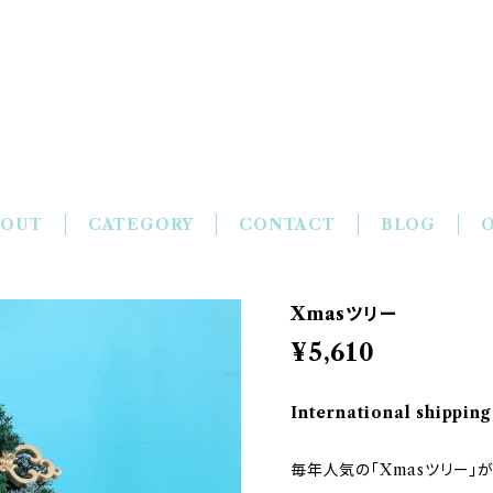
花凛華-KARINKA
BOUT
CATEGORY
CONTACT
BLOG
O
Xmasツリー
¥5,610
International shipping
毎年人気の「Xmasツリー」