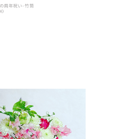
の周年祝い−竹筒
00